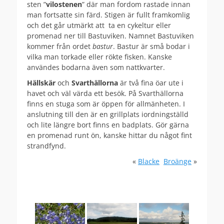
sten ”
vilostenen
” där man fordom rastade innan
man fortsatte sin färd. Stigen är fullt framkomlig
och det går utmärkt att ta en cykeltur eller
promenad ner till Bastuviken. Namnet Bastuviken
kommer från ordet
bastur
. Bastur är små bodar i
vilka man torkade eller rökte fisken. Kanske
användes bodarna även som nattkvarter.
Hällskär
och
Svarthällorna
är två fina öar ute i
havet och väl värda ett besök. På Svarthällorna
finns en stuga som är öppen för allmänheten. I
anslutning till den är en grillplats iordningställd
och lite längre bort finns en badplats. Gör gärna
en promenad runt ön, kanske hittar du något fint
strandfynd.
«
Blacke
Broänge
»