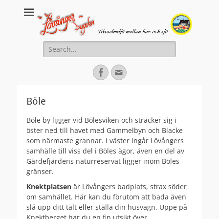
Lovanger.se
Välkommen till Lövånger
Search
for:
Facebook
Email
Böle
Böle by ligger vid Bölesviken och sträcker sig i
öster ned till havet med Gammelbyn och Blacke
som närmaste grannar. I väster ingår Lövångers
samhälle till viss del i Böles ägor, även en del av
Gärdefjärdens naturreservat ligger inom Böles
gränser.
Knektplatsen
är
Lövångers badplats, strax söder
om samhället. Här kan du förutom att bada även
slå upp ditt tält eller ställa din husvagn. Uppe på
Knektberget har du en fin utsikt över