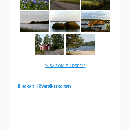
[VISA SOM BILDSPEL]
Tillbaka till översiktskartan