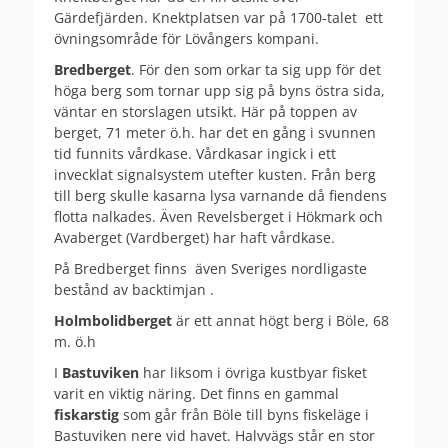
Gärdefjärden. Knektplatsen var på 1700-talet ett
övningsområde för Lövångers kompani.
Bredberget
. För den som orkar ta sig upp för det
höga berg som tornar upp sig på byns östra sida,
väntar en storslagen utsikt. Här på toppen av
berget, 71 meter ö.h. har det en gång i svunnen
tid funnits vårdkase. Vårdkasar ingick i ett
invecklat signalsystem utefter kusten. Från berg
till berg skulle kasarna lysa varnande då fiendens
flotta nalkades. Även Revelsberget i Hökmark och
Avaberget (Vardberget) har haft vårdkase.
På Bredberget finns även Sveriges nordligaste
bestånd av backtimjan .
Holmbolidberget
är ett annat högt berg i Böle, 68
m. ö.h
I
Bastuviken
har liksom i övriga kustbyar fisket
varit en viktig näring. Det finns en gammal
fiskarstig
som går från Böle till byns fiskeläge i
Bastuviken nere vid havet. Halvvägs står en stor