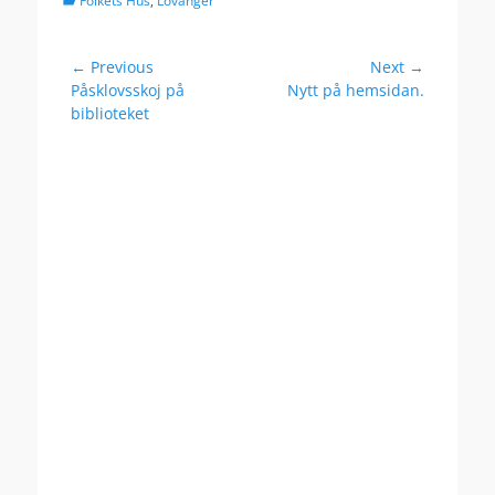
Folkets Hus
,
Lövånger
Post
← Previous
Next →
Previous
Next
Påsklovsskoj på
Nytt på hemsidan.
navigation
post:
post:
biblioteket