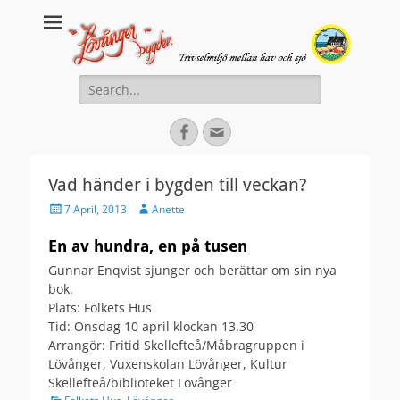
Lovanger.se
Välkommen till Lövånger
Search
for:
Facebook
Email
Vad händer i bygden till veckan?
Posted
Author
7 April, 2013
Anette
on
En av hundra, en på tusen
Gunnar Enqvist sjunger och berättar om sin nya
bok.
Plats: Folkets Hus
Tid: Onsdag 10 april klockan 13.30
Arrangör: Fritid Skellefteå/Måbragruppen i
Lövånger, Vuxenskolan Lövånger, Kultur
Skellefteå/biblioteket Lövånger
Categories