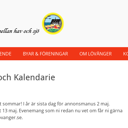
OENDE
BYAR & FÖRENINGAR
OM LÖVÅNGER
K
och Kalendarie
det sommar! I år är sista dag för annonsmanus 2 maj.
ast 13 maj. Evenemang som ni redan nu vet om får ni gärna
ovanger.se.