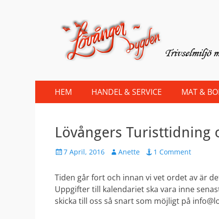
Lovanger.se
Välkommen till Lövånger
Primary
Skip
HEM
HANDEL & SERVICE
MAT & B
to
Menu
content
Lövångers Turisttidning 
Posted
Author
7 April, 2016
Anette
1 Comment
on
Tiden går fort och innan vi vet ordet av är 
Uppgifter till kalendariet ska vara inne sen
skicka till oss så snart som möjligt på info@l