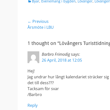
Categories
Byar
,
Evenemang i bygden
,
Lövånger
,
Lövånger
Post
← Previous
Previous
Årsmöte i LBU
navigation
post:
1 thought on “Lövångers Turisttidnin
Barbro Frimodig
says:
26 April, 2018 at 12:05
Hej!
Jag undrar hur långt kalendariet sträcker si
det till dess???
Tacksam för svar
/Barbro
Reply