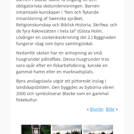
obligatoriska skolundervisningen. Barnen
inhämtade kunskaper i “Ren och flytande
innanläsning af Swenska språket,
Religionskunskap och Biblisk Historia, Skrifwa; och
de fyra Räknesätten i hela tal” (Gösta Holm.
Lövånger en sockenbeskrivning del 2.) Byggnaden
fungerar idag som byns samlingslokal.
Nedanför skolan har en anhopning av små
husgrunder påträffats. Dessa husgrunder tros
vara spår efter en fiskarbefolkning, kanske en
gammal hamn eller en marknadsplats.
Byns anslagstavla utgör ett pittoreskt inslag i
landskapsbilden. Den byggdes av byborna våren
2000 och symboliserar Blacke som en gammal
fiskekultur.
«
Bjurön
Böle
»