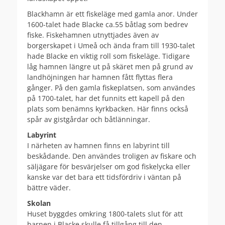
Blackhamn är ett fiskeläge med gamla anor. Under
1600-talet hade Blacke ca.55 båtlag som bedrev
fiske. Fiskehamnen utnyttjades även av
borgerskapet i Umeå och ända fram till 1930-talet
hade Blacke en viktig roll som fiskeläge. Tidigare
låg hamnen längre ut på skäret men på grund av
landhöjningen har hamnen fått flyttas flera
gånger. På den gamla fiskeplatsen, som användes
på 1700-talet, har det funnits ett kapell på den
plats som benämns kyrkbacken. Här finns också
spår av gistgårdar och båtlänningar.
Labyrint
I närheten av hamnen finns en labyrint till
beskådande. Den användes troligen av fiskare och
säljägare för besvärjelser om god fiskelycka eller
kanske var det bara ett tidsfördriv i väntan på
bättre väder.
Skolan
Huset byggdes omkring 1800-talets slut för att
barnen i Blacke skulle få tillgång till den