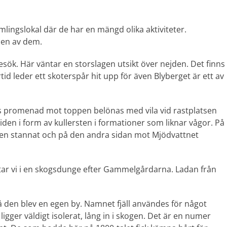
ingslokal där de har en mängd olika aktiviteter.
r en av dem.
esök. Här väntar en storslagen utsikt över nejden. Det finns
rtid leder ett skoterspår hit upp för även Blyberget är ett av
s promenad mot toppen belönas med vila vid rastplatsen
iden i form av kullersten i formationer som liknar vågor. På
en stannat och på den andra sidan mot Mjödvattnet
ttar vi i en skogsdunge efter Gammelgårdarna. Ladan från
 då den blev en egen by. Namnet fjäll användes för något
igger väldigt isolerat, lång in i skogen. Det är en numer