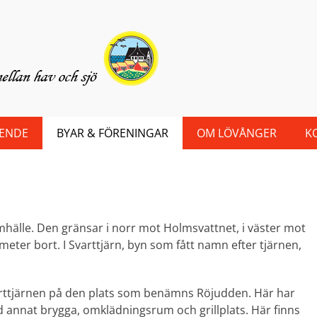
OENDE
BYAR & FÖRENINGAR
OM LÖVÅNGER
K
mhälle. Den gränsar i norr mot Holmsvattnet, i väster mot
ometer bort. I Svarttjärn, byn som fått namn efter tjärnen,
varttjärnen på den plats som benämns Röjudden. Här har
d annat brygga, omklädningsrum och grillplats. Här finns