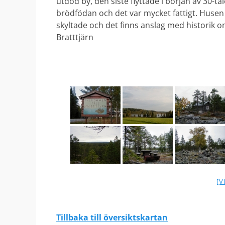
utdöd by, den siste flyttade i början av 30-t
brödfödan och det var mycket fattigt. Husen
skyltade och det finns anslag med historik o
Bratttjärn
[V
Tillbaka till översiktskartan