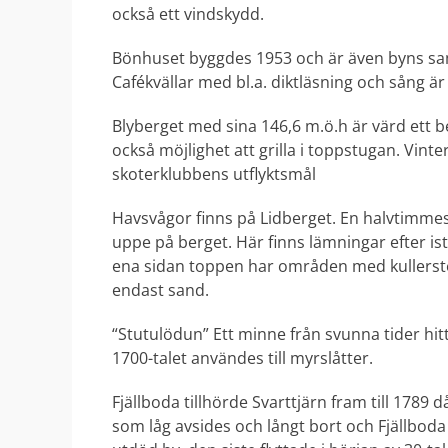
också ett vindskydd.
Bönhuset byggdes 1953 och är även byns saml
Cafékvällar med bl.a. diktläsning och sång ä
Blyberget med sina 146,6 m.ö.h är värd ett b
också möjlighet att grilla i toppstugan. Vinte
skoterklubbens utflyktsmål
Havsvågor finns på Lidberget. En halvtimme
uppe på berget. Här finns lämningar efter ist
ena sidan toppen har områden med kullerst
endast sand.
“Stutulödun” Ett minne från svunna tider hi
1700-talet användes till myrslåtter.
Fjällboda tillhörde Svarttjärn fram till 1789
som låg avsides och långt bort och Fjällboda l