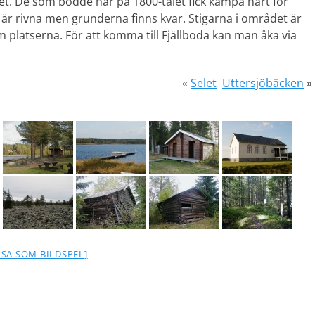
alet. De som bodde här på 1800-talet fick kämpa hårt för
 är rivna men grunderna finns kvar. Stigarna i området är
m platserna. För att komma till Fjällboda kan man åka via
«
Selet
Uttersjöbäcken
»
ISA SOM BILDSPEL]