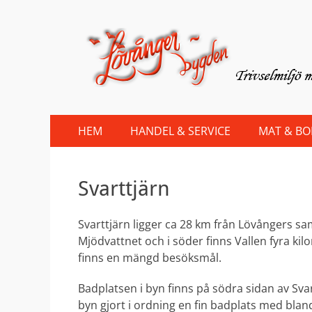
Lovanger.se
Välkommen till Lövånger
Primary
Skip
HEM
HANDEL & SERVICE
MAT & B
to
Menu
content
Svarttjärn
Svarttjärn ligger ca 28 km från Lövångers sa
Mjödvattnet och i söder finns Vallen fyra kil
finns en mängd besöksmål.
Badplatsen i byn finns på södra sidan av S
byn gjort i ordning en fin badplats med blan