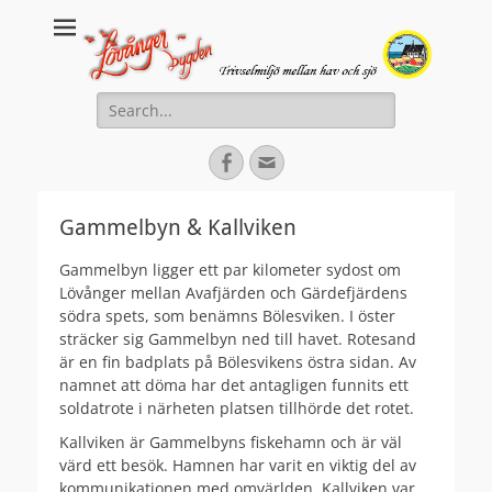
Lovanger.se
Välkommen till Lövånger
Search
for:
Facebook
Email
Gammelbyn & Kallviken
Gammelbyn ligger ett par kilometer sydost om
Lövånger mellan Avafjärden och Gärdefjärdens
södra spets, som benämns Bölesviken. I öster
sträcker sig Gammelbyn ned till havet. Rotesand
är en fin badplats på Bölesvikens östra sidan. Av
namnet att döma har det antagligen funnits ett
soldatrote i närheten platsen tillhörde det rotet.
Kallviken är Gammelbyns fiskehamn och är väl
värd ett besök. Hamnen har varit en viktig del av
kommunikationen med omvärlden. Kallviken var