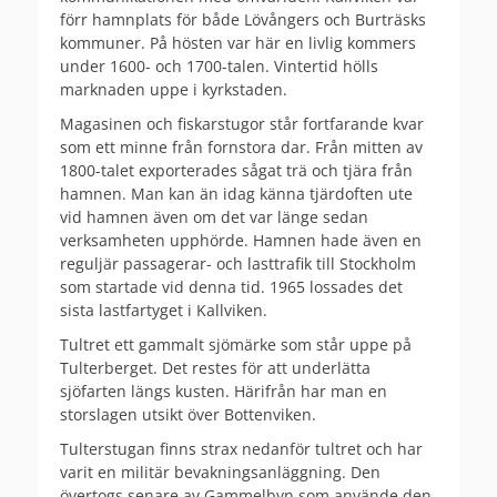
förr hamnplats för både Lövångers och Burträsks
kommuner. På hösten var här en livlig kommers
under 1600- och 1700-talen. Vintertid hölls
marknaden uppe i kyrkstaden.
Magasinen och fiskarstugor står fortfarande kvar
som ett minne från fornstora dar. Från mitten av
1800-talet exporterades sågat trä och tjära från
hamnen. Man kan än idag känna tjärdoften ute
vid hamnen även om det var länge sedan
verksamheten upphörde. Hamnen hade även en
reguljär passagerar- och lasttrafik till Stockholm
som startade vid denna tid. 1965 lossades det
sista lastfartyget i Kallviken.
Tultret ett gammalt sjömärke som står uppe på
Tulterberget. Det restes för att underlätta
sjöfarten längs kusten. Härifrån har man en
storslagen utsikt över Bottenviken.
Tulterstugan finns strax nedanför tultret och har
varit en militär bevakningsanläggning. Den
övertogs senare av Gammelbyn som använde den