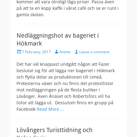
kommer att vara otroligt låga priser. Passa även
på att ta en kopp kaffe i vårat café och se er runt i
gamla skolan.
Nedläggningshot av bageriet i
Hökmark
Posted
Author
7 February, 2017
Anette
Leave a comment
on
Det har väl knappast undgått någon att Fazer
beslutat sig för att lägga ner bageriet i Hökmark
och flytta delar av produktionen till Umeå.
Protesterna växer och nu finns det protestlistor
mot nedläggningen på de flesta butiker i
Lövånger. Även Ånäset och Robertsfors vill ha
listor att lägga ut. Dessutom finns en grupp på
Facebook
Read More …
Lövångers Turisttidning och