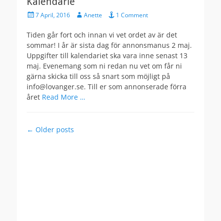
Kalendarie
Posted
Author
7 April, 2016
Anette
1 Comment
on
Tiden går fort och innan vi vet ordet av är det
sommar! I år är sista dag för annonsmanus 2 maj.
Uppgifter till kalendariet ska vara inne senast 13
maj. Evenemang som ni redan nu vet om får ni
gärna skicka till oss så snart som möjligt på
info@lovanger.se. Till er som annonserade förra
året
Read More …
Post
←
Older posts
navigation