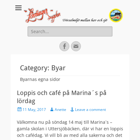
Lovanger.se
Välkommen till Lövånger
Search
for:
Facebook
Email
Category:
Byar
Byarnas egna sidor
Loppis och café på Marina´s på
lördag
Posted
Author
11 May, 2017
Anette
Leave a comment
on
Välkomna nu på söndag 14 maj till Marina´s –
gamla skolan i Uttersjöbäcken, där vi har en loppis
och cafédag. Vi vill bli av med alla sakerna och det