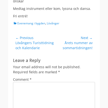
önskar
Medtag instrument eller kom, lyssna och dansa.
Fri entré!
Categories
Evenemang i bygden
,
Lövånger
Post
← Previous
Next →
Previous
Next
Lövångers Turisttidning
Årets nummer av
navigation
post:
post:
och Kalendarie
sommartidningen!
Leave a Reply
Your email address will not be published.
Required fields are marked
*
Comment
*