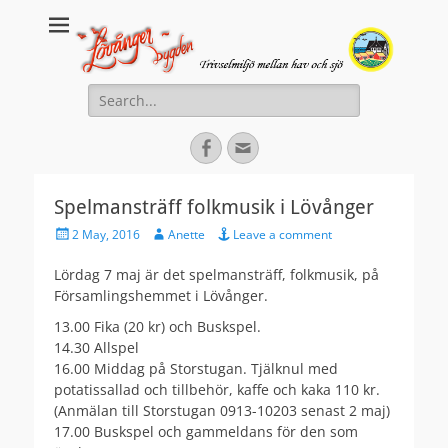
Lovanger.se
Välkommen till Lövånger
Search
for:
Facebook
Email
Spelmansträff folkmusik i Lövånger
Posted
Author
2 May, 2016
Anette
Leave a comment
on
Lördag 7 maj är det spelmansträff, folkmusik, på
Församlingshemmet i Lövånger.
13.00 Fika (20 kr) och Buskspel.
14.30 Allspel
16.00 Middag på Storstugan. Tjälknul med
potatissallad och tillbehör, kaffe och kaka 110 kr.
(Anmälan till Storstugan 0913-10203 senast 2 maj)
17.00 Buskspel och gammeldans för den som