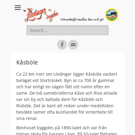
Lovanger.se
Välkommen till Lövånger
Search
for:
Facebook
Email
Kåsböle
Ca 22 km norr om Lövånger ligger Kåsböle vackert
beläget vid Storträsket. Byn är ca 700 år gammal
och har enligt en sägen fått sitt namn efter en
same. De två samebröderna Kåse och Rise anlade
var sin by och kallade dem för Kåsböle och
Risböle. Det är känt att redan under medeltiden
besökte samer ofta kustlandet för vinterbete till
sina renar.
Bönhuset byggdes på 1890-talet och var från
början skola för barnen i byn. På 50-talet flyttades