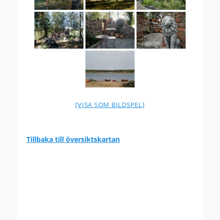
[VISA SOM BILDSPEL]
Tillbaka till översiktskartan