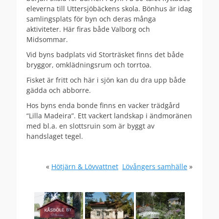
eleverna till Uttersjöbäckens skola. Bönhus är idag
samlingsplats för byn och deras många
aktiviteter. Här firas både Valborg och
Midsommar.
Vid byns badplats vid Storträsket finns det både
bryggor, omklädningsrum och torrtoa.
Fisket är fritt och här i sjön kan du dra upp både
gädda och abborre.
Hos byns enda bonde finns en vacker trädgård
“Lilla Madeira”. Ett vackert landskap i ändmoränen
med bl.a. en slottsruin som är byggt av
handslaget tegel.
«
Hötjärn & Lövvattnet
Lövångers samhälle
»