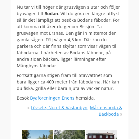
Nu tar vi till höger där grusvägen slutar och följer
byavägen till
Bodan
. Vill du göra en längre utflykt
så är det lämpligt att besöka Bodans fäbodar. För
att komma dit åker du genom Bissjön. Ta
grusvägen mot Ersnäs. Den går in mittemot den
gamla sågen. Följ vägen 4,5 km. Där kan du
parkera och där finns skyltar som visar vägen till
fäbodarna. I närheten av Bodans fäbodar, på
andra sidan bäcken, ligger lämningar efter
Mångbyns fäbodar.
Fortsätt gärna stigen fram till Stavvattnet som
bara ligger ca 400 meter från fäbodarna. Här kan
du fiska, grilla eller bara njuta av vacker natur.
Besök
Byaföreningen Enens
hemsida.
«
Lövsele, Noret & Västanbyn
Mårtensboda &
Bäckboda
»