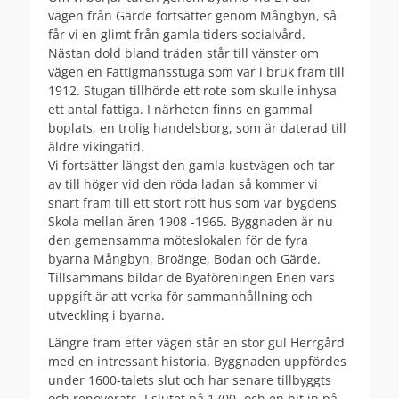
vägen från Gärde fortsätter genom Mångbyn, så
får vi en glimt från gamla tiders socialvård.
Nästan dold bland träden står till vänster om
vägen en Fattigmansstuga som var i bruk fram till
1912. Stugan tillhörde ett rote som skulle inhysa
ett antal fattiga. I närheten finns en gammal
boplats, en trolig handelsborg, som är daterad till
äldre vikingatid.
Vi fortsätter längst den gamla kustvägen och tar
av till höger vid den röda ladan så kommer vi
snart fram till ett stort rött hus som var bygdens
Skola mellan åren 1908 -1965. Byggnaden är nu
den gemensamma möteslokalen för de fyra
byarna Mångbyn, Broänge, Bodan och Gärde.
Tillsammans bildar de Byaföreningen Enen vars
uppgift är att verka för sammanhållning och
utveckling i byarna.
Längre fram efter vägen står en stor gul Herrgård
med en intressant historia. Byggnaden uppfördes
under 1600-talets slut och har senare tillbyggts
och renoverats. I slutet på 1700- och en bit in på