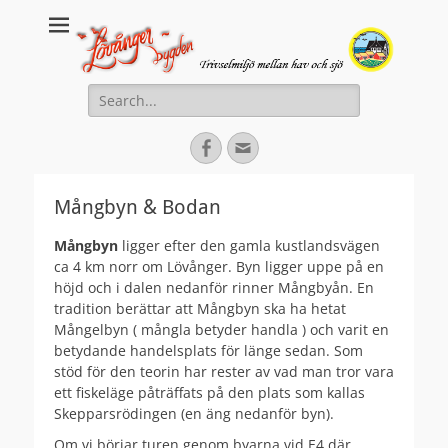
Lovanger.se
Välkommen till Lövånger
Search
for:
Facebook
Email
Mångbyn & Bodan
Mångbyn
ligger efter den gamla kustlandsvägen
ca 4 km norr om Lövånger. Byn ligger uppe på en
höjd och i dalen nedanför rinner Mångbyån. En
tradition berättar att Mångbyn ska ha hetat
Mångelbyn ( mångla betyder handla ) och varit en
betydande handelsplats för länge sedan. Som
stöd för den teorin har rester av vad man tror vara
ett fiskeläge påträffats på den plats som kallas
Skepparsrödingen (en äng nedanför byn).
Om vi börjar turen genom byarna vid E4 där