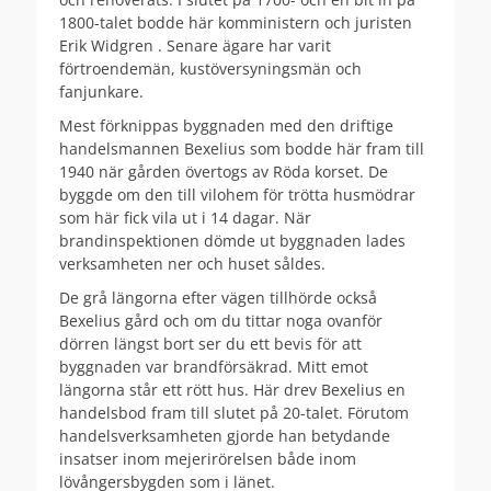
1800-talet bodde här komministern och juristen
Erik Widgren . Senare ägare har varit
förtroendemän, kustöversyningsmän och
fanjunkare.
Mest förknippas byggnaden med den driftige
handelsmannen Bexelius som bodde här fram till
1940 när gården övertogs av Röda korset. De
byggde om den till vilohem för trötta husmödrar
som här fick vila ut i 14 dagar. När
brandinspektionen dömde ut byggnaden lades
verksamheten ner och huset såldes.
De grå längorna efter vägen tillhörde också
Bexelius gård och om du tittar noga ovanför
dörren längst bort ser du ett bevis för att
byggnaden var brandförsäkrad. Mitt emot
längorna står ett rött hus. Här drev Bexelius en
handelsbod fram till slutet på 20-talet. Förutom
handelsverksamheten gjorde han betydande
insatser inom mejerirörelsen både inom
lövångersbygden som i länet.