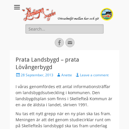
Lovanger.se
Välkommen till Lövånger
Search
for:
Facebook
Email
Prata Landsbygd – prata
Lövångerbygd
Posted
Author
28 September, 2013
Anette
Leave a comment
on
I våras genomfördes ett antal informationsträffar
om landsbygdsutveckling i kommunen. Den
landsbygdsplan som finns i Skellefteå Kommun är
en av de äldsta i landet, skriven 1991.
Nu tas ett nytt grepp när en ny plan ska tas fram.
Meningen är att det genom studiecirklar runt om
på Skellefteås landsbygd ska tas fram underlag