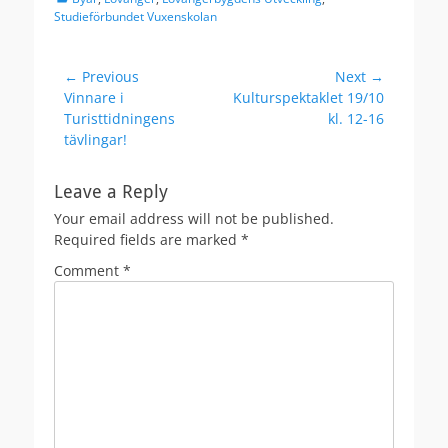
Studieförbundet Vuxenskolan
Post
← Previous
Next →
Previous
Next
Vinnare i
Kulturspektaklet 19/10
navigation
post:
post:
Turisttidningens
kl. 12-16
tävlingar!
Leave a Reply
Your email address will not be published.
Required fields are marked
*
Comment
*