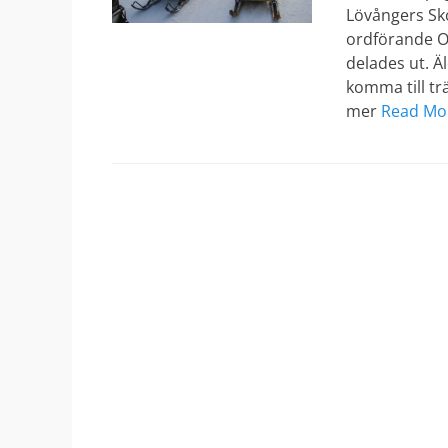
Lövångers Sko
ordförande O
delades ut. Ä
komma till trä
mer
Read Mo