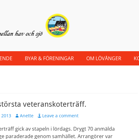
OENDE
BYAR & FÖRENINGAR
OM LÖVÅNGER
K
törsta veteranskoterträff.
Author
, 2013
Anette
Leave a comment
rträff gick av stapeln i lördags. Drygt 70 anmälda
ge paraderade genom samhället. Arrangörer var