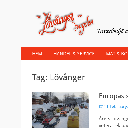
Lovanger.se
Välkommen till Lövånger
Primary
Skip
HEM
HANDEL & SERVICE
MAT & B
to
Menu
content
Tag:
Lövånger
Europas s
Posted
11 February
on
Årets Lövånge
veteranekipa