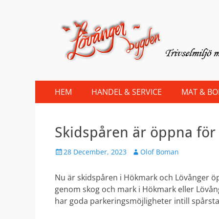
Lovanger.se
Välkommen till Lövånger
Primary
Skip
HEM
HANDEL & SERVICE
MAT & B
to
Menu
content
Skidspåren är öppna för
Posted
Author
28 December, 2023
Olof Boman
on
Nu är skidspåren i Hökmark och Lövånger öp
genom skog och mark i Hökmark eller Lövånge
har goda parkeringsmöjligheter intill spårsta