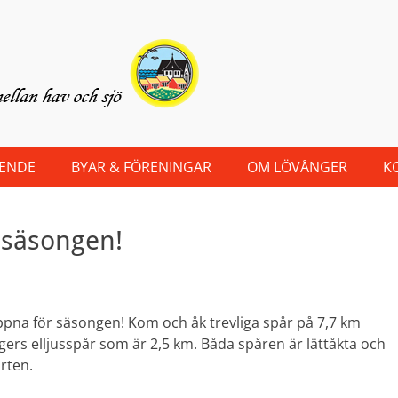
OENDE
BYAR & FÖRENINGAR
OM LÖVÅNGER
K
 säsongen!
pna för säsongen! Kom och åk trevliga spår på 7,7 km
rs elljusspår som är 2,5 km. Båda spåren är lättåkta och
rten.