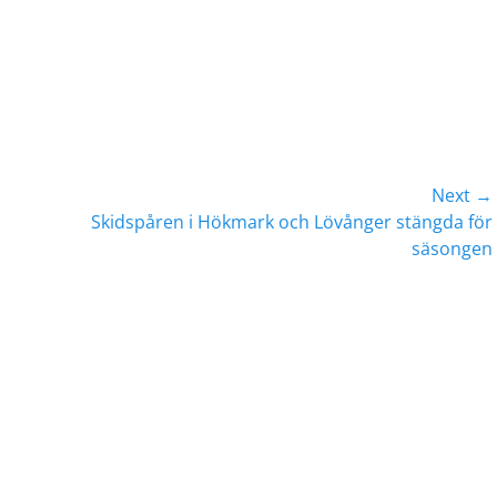
Next →
Next
Skidspåren i Hökmark och Lövånger stängda för
post:
säsongen