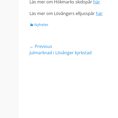
Läs mer om Hökmarks skidspår
här
Läs mer om Lövångers elljusspår
här
Categories
Nyheter
Post
← Previous
Previous
Julmarknad i Lövånger kyrkstad
navigation
post: