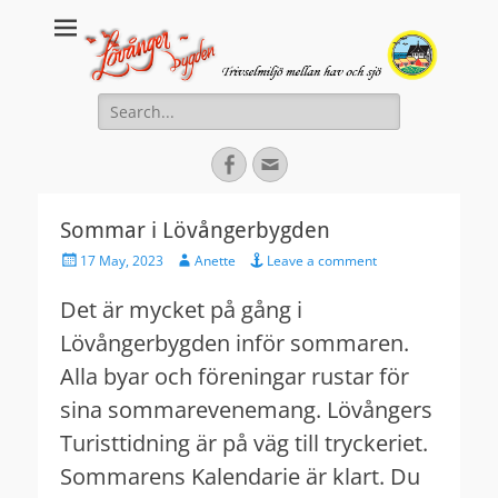
Lovanger.se
Välkommen till Lövånger
Search
for:
Facebook
Email
Sommar i Lövångerbygden
Posted
Author
17 May, 2023
Anette
Leave a comment
on
Det är mycket på gång i
Lövångerbygden inför sommaren.
Alla byar och föreningar rustar för
sina sommarevenemang. Lövångers
Turisttidning är på väg till tryckeriet.
Sommarens Kalendarie är klart. Du