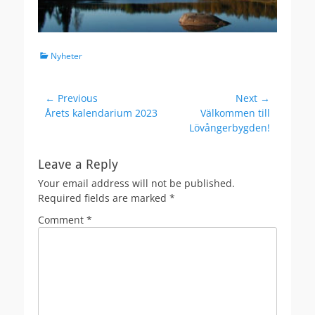
Categories
Nyheter
Post
← Previous
Next →
Previous
Next
Årets kalendarium 2023
Välkommen till
navigation
post:
post:
Lövångerbygden!
Leave a Reply
Your email address will not be published.
Required fields are marked
*
Comment
*