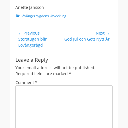
Anette Jansson
Categories
Lövångerbygdens Utveckling
Post
← Previous
Next →
Previous
Next
Storstugan blir
God Jul och Gott Nytt År
navigation
post:
post:
Lövångerägd
Leave a Reply
Your email address will not be published.
Required fields are marked
*
Comment
*