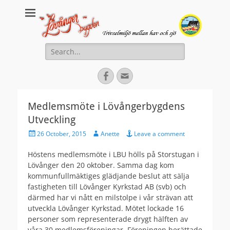
Lovanger.se
Välkommen till Lövånger
Search
for:
Facebook
Email
Medlemsmöte i Lövångerbygdens
Utveckling
Posted
Author
26 October, 2015
Anette
Leave a comment
on
Höstens medlemsmöte i LBU hölls på Storstugan i
Lövånger den 20 oktober. Samma dag kom
kommunfullmäktiges glädjande beslut att sälja
fastigheten till Lövånger Kyrkstad AB (svb) och
därmed har vi nått en milstolpe i vår strävan att
utveckla Lövånger Kyrkstad. Mötet lockade 16
personer som representerade drygt hälften av
våra 30 medlemsföreningar. Föreningen berättade