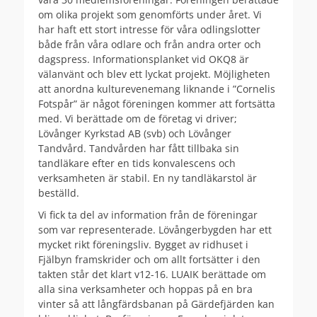
om olika projekt som genomförts under året. Vi
har haft ett stort intresse för våra odlingslotter
både från våra odlare och från andra orter och
dagspress. Informationsplanket vid OKQ8 är
välanvänt och blev ett lyckat projekt. Möjligheten
att anordna kulturevenemang liknande i ”Cornelis
Fotspår” är något föreningen kommer att fortsätta
med. Vi berättade om de företag vi driver;
Lövånger Kyrkstad AB (svb) och Lövånger
Tandvård. Tandvården har fått tillbaka sin
tandläkare efter en tids konvalescens och
verksamheten är stabil. En ny tandläkarstol är
beställd.
Vi fick ta del av information från de föreningar
som var representerade. Lövångerbygden har ett
mycket rikt föreningsliv. Bygget av ridhuset i
Fjälbyn framskrider och om allt fortsätter i den
takten står det klart v12-16. LUAIK berättade om
alla sina verksamheter och hoppas på en bra
vinter så att långfärdsbanan på Gärdefjärden kan