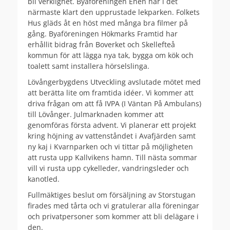
bli verklighet. Byaföreningen Enen har i det
närmaste klart den upprustade lekparken. Folkets
Hus gläds åt en höst med många bra filmer på
gång. Byaföreningen Hökmarks Framtid har
erhållit bidrag från Boverket och Skellefteå
kommun för att lägga nya tak, bygga om kök och
toalett samt installera hörselslinga.
Lövångerbygdens Utveckling avslutade mötet med
att berätta lite om framtida idéer. Vi kommer att
driva frågan om att få IVPA (I Väntan På Ambulans)
till Lövånger. Julmarknaden kommer att
genomföras första advent. Vi planerar ett projekt
kring höjning av vattenståndet i Avafjärden samt
ny kaj i Kvarnparken och vi tittar på möjligheten
att rusta upp Kallvikens hamn. Till nästa sommar
vill vi rusta upp cykelleder, vandringsleder och
kanotled.
Fullmäktiges beslut om försäljning av Storstugan
firades med tårta och vi gratulerar alla föreningar
och privatpersoner som kommer att bli delägare i
den.