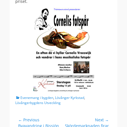
priset.
Categories
Evenemang i bygden
,
Lövånger Kyrkstad
,
Lövångerbygdens Utveckling
Post
← Previous
Next →
Previous
Next
Byavandring i Bissjön
Skördemarknaden firar