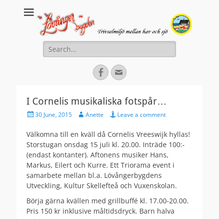
Lovanger.se
Välkommen till Lövånger
Search
for:
Facebook
Email
I Cornelis musikaliska fotspår…
Posted
Author
30 June, 2015
Anette
Leave a comment
on
Välkomna till en kväll då Cornelis Vreeswijk hyllas!
Storstugan onsdag 15 juli kl. 20.00. Inträde 100:-
(endast kontanter). Aftonens musiker Hans,
Markus, Eilert och Kurre. Ett Triorama event i
samarbete mellan bl.a. Lövångerbygdens
Utveckling, Kultur Skellefteå och Vuxenskolan.
Börja gärna kvällen med grillbuffé kl. 17.00-20.00.
Pris 150 kr inklusive måltidsdryck. Barn halva