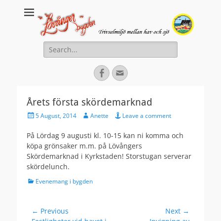
Lovanger.se
Välkommen till Lövånger
Search
for:
Facebook
Email
Årets första skördemarknad
Posted
Author
5 August, 2014
Anette
Leave a comment
on
På Lördag 9 augusti kl. 10-15 kan ni komma och
köpa grönsaker m.m. på Lövångers
Skördemarknad i Kyrkstaden! Storstugan serverar
skördelunch.
Categories
Evenemang i bygden
Post
← Previous
Next →
Previous
Next