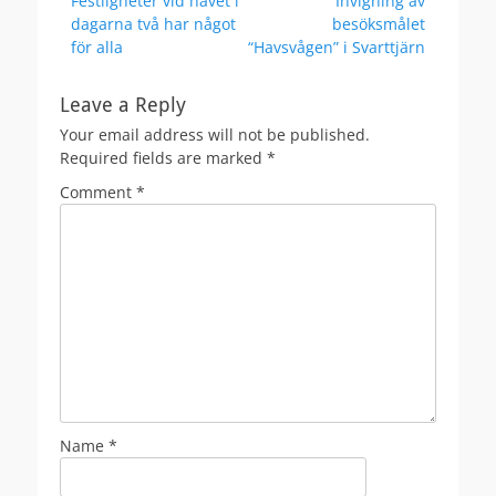
Festligheter vid havet i
Invigning av
navigation
post:
post:
dagarna två har något
besöksmålet
för alla
“Havsvågen” i Svarttjärn
Leave a Reply
Your email address will not be published.
Required fields are marked
*
Comment
*
Name
*