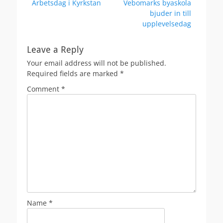
Previous
Next
Arbetsdag i Kyrkstan
Vebomarks byaskola
navigation
post:
post:
bjuder in till
upplevelsedag
Leave a Reply
Your email address will not be published.
Required fields are marked
*
Comment
*
Name
*