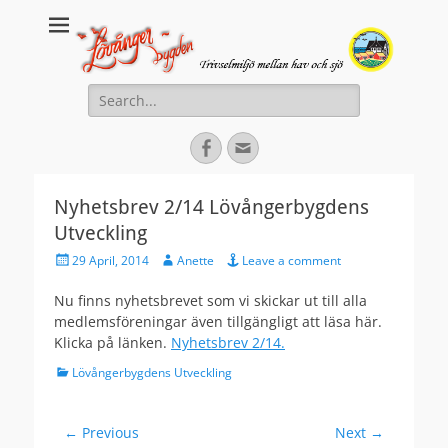
Lovanger.se
Välkommen till Lövånger
Search
for:
Facebook
Email
Nyhetsbrev 2/14 Lövångerbygdens
Utveckling
Posted
Author
29 April, 2014
Anette
Leave a comment
on
Nu finns nyhetsbrevet som vi skickar ut till alla
medlemsföreningar även tillgängligt att läsa här.
Klicka på länken.
Nyhetsbrev 2/14.
Categories
Lövångerbygdens Utveckling
Post
← Previous
Next →