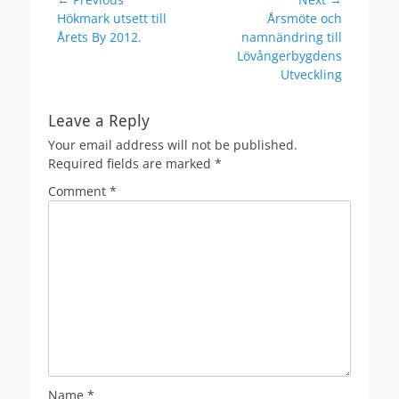
Post
Previous
Next
Hökmark utsett till
Årsmöte och
navigation
post:
post:
Årets By 2012.
namnändring till
Lövångerbygdens
Utveckling
Leave a Reply
Your email address will not be published.
Required fields are marked
*
Comment
*
Name
*