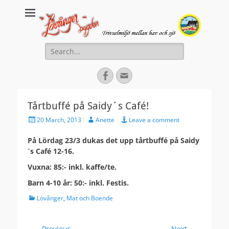
Lovanger.se
Välkommen till Lövånger
Search
for:
Facebook
Email
Tårtbuffé på Saidy´s Café!
Posted
Author
20 March, 2013
Anette
Leave a comment
on
På Lördag 23/3 dukas det upp tårtbuffé på Saidy
´s Café 12-16.
Vuxna: 85:- inkl. kaffe/te.
Barn 4-10 år: 50:- inkl. Festis.
Categories
Lövånger
,
Mat och Boende
← Previous
Next →