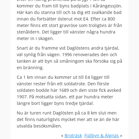
kommer du fram till byns badplats i Kårängessjön.
Här kan du stanna till och ta dig ett svalkande bad
innan du fortsätter österut mot E4. Efter ca 800
meter finns ett stort gravröse som troligtvis är från
stenåldern. Det ligger till vänster några hundra
meter in i skogen.
Snart är du framme vid Daglöstens andra tjärdal,
väl synlig från vägen. 1996 renoverades den och
tanken är att byn så småningom ska försöka sig på
en bränning.
Ca 1 km innan du kommer ut till E4 ligger till
vänster rester från ett soldatrote. Den förste
soldaten bodde här 1689 och den siste fick avsked
1907. På motsatta sidan, ett par hundra meter
längre bort ligger byns tredje tjärdal.
Nu är turen runt Daglösten på ca 8 km slut men
det finns naturligtvis mycket mer att se än de här
utvalda besöksmålen.
«
Broträsk
Fjälbyn & Älgnäs
»