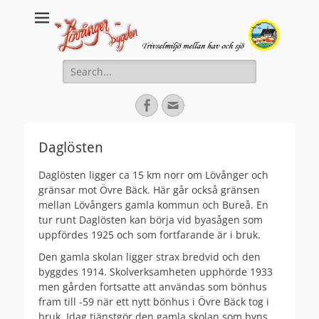
Lovanger.se
Välkommen till Lövånger
Search
for:
Facebook
Email
Daglösten
Daglösten ligger ca 15 km norr om Lövånger och
gränsar mot Övre Bäck. Här går också gränsen
mellan Lövångers gamla kommun och Bureå. En
tur runt Daglösten kan börja vid byasågen som
uppfördes 1925 och som fortfarande är i bruk.
Den gamla skolan ligger strax bredvid och den
byggdes 1914. Skolverksamheten upphörde 1933
men gården fortsatte att användas som bönhus
fram till -59 när ett nytt bönhus i Övre Bäck tog i
bruk. Idag tjänstgör den gamla skolan som byns