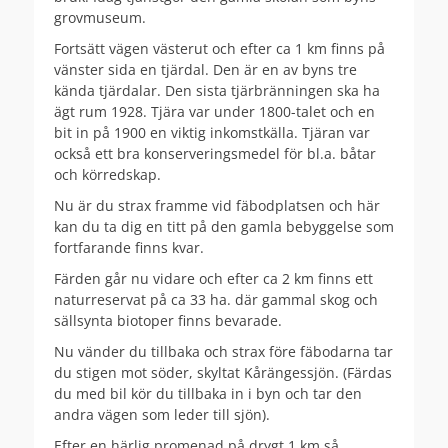
grovmuseum.
Fortsätt vägen västerut och efter ca 1 km finns på
vänster sida en tjärdal. Den är en av byns tre
kända tjärdalar. Den sista tjärbränningen ska ha
ägt rum 1928. Tjära var under 1800-talet och en
bit in på 1900 en viktig inkomstkälla. Tjäran var
också ett bra konserveringsmedel för bl.a. båtar
och körredskap.
Nu är du strax framme vid fäbodplatsen och här
kan du ta dig en titt på den gamla bebyggelse som
fortfarande finns kvar.
Färden går nu vidare och efter ca 2 km finns ett
naturreservat på ca 33 ha. där gammal skog och
sällsynta biotoper finns bevarade.
Nu vänder du tillbaka och strax före fäbodarna tar
du stigen mot söder, skyltat Kårängessjön. (Färdas
du med bil kör du tillbaka in i byn och tar den
andra vägen som leder till sjön).
Efter en härlig promenad på drygt 1 km så