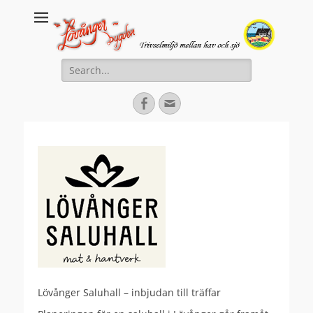
Lovanger.se
Välkommen till Lövånger
Search
for:
Facebook
Email
Lövånger Saluhall – inbjudan till träffar