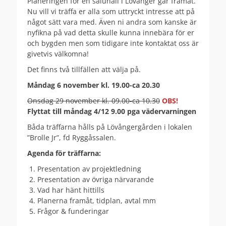
Planeringen för en saluhall i Lövånger går framåt.
Nu vill vi träffa er alla som uttryckt intresse att på
något sätt vara med. Även ni andra som kanske är
nyfikna på vad detta skulle kunna innebära för er
och bygden men som tidigare inte kontaktat oss är
givetvis välkomna!
Det finns två tillfällen att välja på.
Måndag 6 november kl. 19.00-ca 20.30
Onsdag 29 november kl. 09.00-ca 10.30
OBS!
Flyttat till måndag 4/12 9.00 pga vädervarningen
Båda träffarna hålls på Lövångergården i lokalen
”Brolle Jr”, fd Ryggåssalen.
Agenda för träffarna:
Presentation av projektledning
Presentation av övriga närvarande
Vad har hänt hittills
Planerna framåt, tidplan, avtal mm
Frågor & funderingar