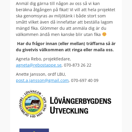
Anmäl dig gärna till någon av oss så vi kan
beräkna åtgången på fikat! Vi vill att hela projektet
ska genomsyras av miljötänk i både stort som
smått vilket även då innefattar att beställa lagom
mängd fika. Glömmer du att anmäla dig är du
välkommen ändå men kanske blir utan fika
Har du frågor innan (eller mellan) träffarna så är
du givetvis välkommen att ringa eller maila oss.
Agneta Rebo, projektledare,
agneta@rebostappe.se
, 070-873 26 22
Anette Jansson, ordf LBU,
post.a.jansson@gmail.com
, 070-697 40 09